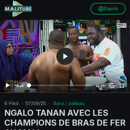
Dayɛlɛ
V
i
d
e
o
P
l
a
y
e
00:00
02:17:
10
42
r
6
Filɛli
·
07/09/25
·
Baro / plateau
NGALO TANAN AVEC LES
CHAMPIONS DE BRAS DE FER