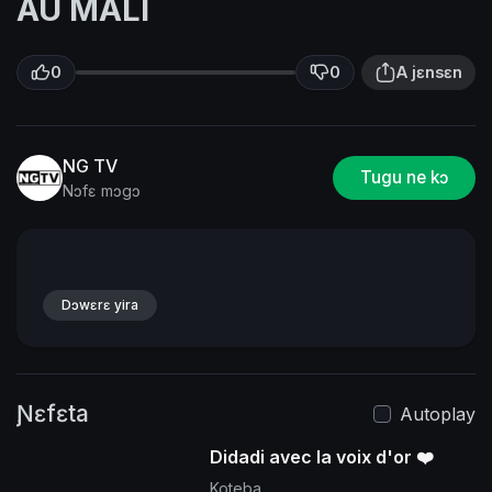
AU MALI
0
0
A jɛnsɛn
NG TV
Tugu ne kɔ
Nɔfɛ mɔgɔ
Dɔwɛrɛ yira
Ɲɛfɛta
Autoplay
Didadi avec la voix d'or ❤️
Koteba