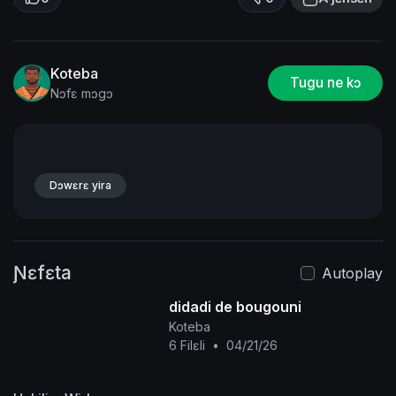
Koteba
Tugu ne kɔ
Nɔfɛ mɔgɔ
Dɔwɛrɛ yira
Ɲɛfɛta
Autoplay
didadi de bougouni
Koteba
6 Filɛli
•
04/21/26